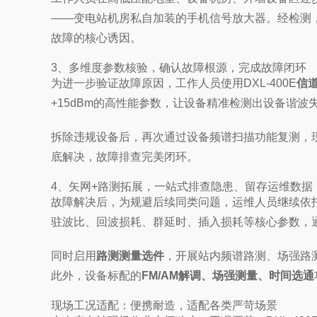
——变电站机房私自加装的手机信号放大器。经检测
故障的核心诱因。
3、多维度参数核验，确认故障根源，完成故障闭环
为进一步验证故障原因，工作人员使用DXL-400E
信
+15dBm的高性能参数，让设备精准检测出设备谐
拆除违规设备后，再次通过设备频谱扫描功能复测，
底解决，故障排查完美闭环。
4、矢网+路测拓展，一站式排查隐患、留存运维数据
故障解决后，为规避后续同类问题，运维人员继续依托D
驻波比、回波损耗、群延时、插入损耗等核心参数，
同时启用
路测测量选件
，开展站内频谱路测、场强路
此外，设备标配的
FM/AM解调、场强测量、时间选通
现场工况适配：便携耐造，适配各类严苛场景