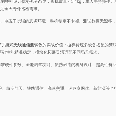
0E的整机设计优势充分凸显：整机重量＜3.4kg，单人手持操作
满足全天野外巡检需求。
温、电磁干扰强的恶劣环境，整机稳定不卡顿、测试数据无漂移
00E手持式无线通信测试仪
的实战价值：摒弃传统多设备搭配的繁
基础性能精准稳定，模块化拓展灵活适配不同场景需求。
以高精准硬件参数、全能测试功能、便携耐造的机身设计、超高性价
检、航空航天、铁路通信、高速交通、运营商网优、新能源等全