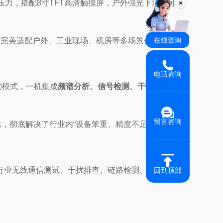
无压力，搭配8寸TFT高清触摸屏，户外强光下清晰可
，完美适配户外、工业现场、机房等多场景作业，配套
电话咨询
琐模式，一机集成
频谱分析、信号检测、干扰排查、场
留言咨询
比，彻底解决了行业内“设备笨重、精度不足、功能单
行业无线通信测试、干扰排查、链路检测、场强路测场
回到顶部