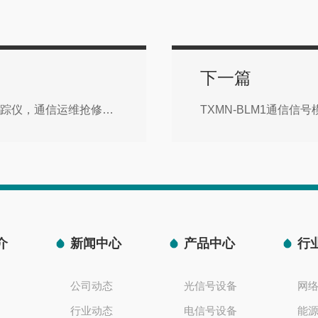
下一篇
精准寻缆，极速抢修｜鼎讯G-4000A光缆路由追踪仪，通信运维抢修利器
TXMN-BLM1通信
介
新闻中心
产品中心
行
公司动态
光信号设备
网
行业动态
电信号设备
能