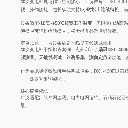
本次变电站现场作业空间狭小、工况严苛，DXL-40
视，操作便捷；超长续航支持
5小时以上连续待机
，
设备适配
-10℃~+50℃超宽工作温度
，无惧变电站高
便携包可轻松收纳携带，极大提升外勤运维效率。
案例总结：一台设备搞定全场景无线测试需求
本次变电站干扰排查案例，充分印证了
鼎讯DXL-4
强测量、天馈线测试、路测采集、测向定位
全功能，
作为鼎讯经济型旗舰手持测试设备，DXL-400E
一、场景受限”的痛点。
核心应用领域
广泛适配部队专网监测、电力电网运维、石油石化巡
景。