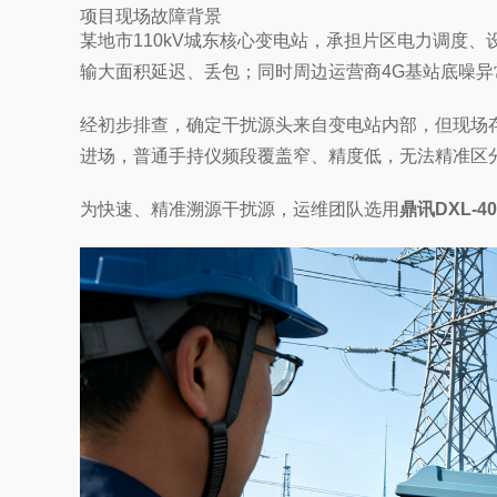
项目现场故障背景
某地市110kV城东核心变电站，承担片区电力调度
输大面积延迟、丢包；同时周边运营商4G基站底噪
经初步排查，确定干扰源头来自变电站内部，但现场
进场，普通手持仪频段覆盖窄、精度低，无法精准区
为快速、精准溯源干扰源，运维团队选用
鼎讯DXL-