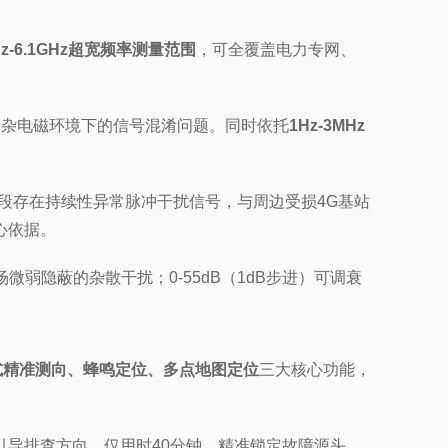
Hz-6.1GHz超宽频率测量范围
，可全覆盖电力专网、
避复杂电磁环境下的信号混淆问题。同时依托
1Hz-3MHz
频段存在持续性异常脉冲干扰信号，与周边受损4G基站
心依据。
现场微弱隐蔽的杂散干扰；0-55dB（1dB步进）可调衰
式精准测向、蜂鸣定位、多点地图定位
三大核心功能，
导排查方向，仅用时40分钟，精准锁定故障源头