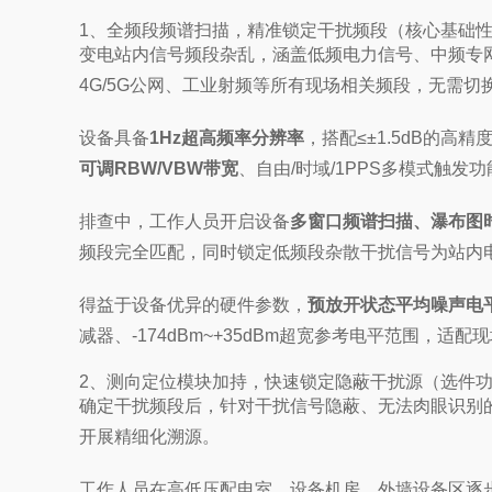
1、全频段频谱扫描，精准锁定干扰频段（核心基础
变电站内信号频段杂乱，涵盖低频电力信号、中频专网信
4G/5G公网、工业射频等所有现场相关频段，无需
设备具备
1Hz超高频率分辨率
，搭配≤±1.5dB的
可调RBW/VBW带宽
、自由/时域/1PPS多模式触
排查中，工作人员开启设备
多窗口频谱扫描、瀑布图
频段完全匹配，同时锁定低频段杂散干扰信号为站内
得益于设备优异的硬件参数，
预放开状态平均噪声电平低
减器、-174dBm~+35dBm超宽参考电平范围，
2、测向定位模块加持，快速锁定隐蔽干扰源（选件
确定干扰频段后，针对干扰信号隐蔽、无法肉眼识别的难
开展精细化溯源。
工作人员在高低压配电室、设备机房、外墙设备区逐