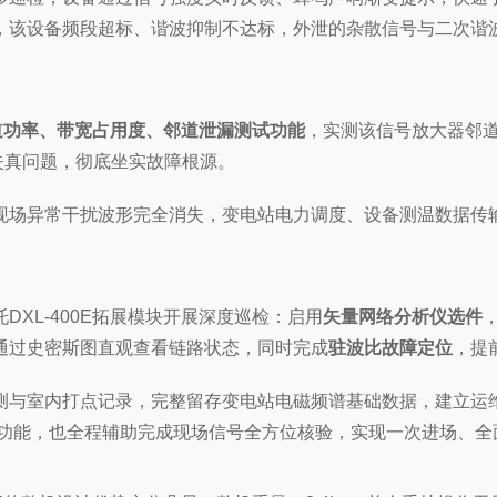
，该设备频段超标、谐波抑制不达标，外泄的杂散信号与二次谐
道功率、带宽占用度、邻道泄漏测试功能
，实测该信号放大器邻
波失真问题，彻底坐实故障根源。
现场异常干扰波形完全消失，变电站电力调度、设备测温数据传
XL-400E拓展模块开展深度巡检：启用
矢量网络分析仪选件
通过史密斯图直观查看链路状态，同时完成
驻波比故障定位
，提
测与室内打点记录，完整留存变电站电磁频谱基础数据，建立运
功能，也全程辅助完成现场信号全方位核验，实现一次进场、全