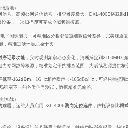
性能落地）
号、高频公网通信信号，排查难度极大。DXL-400E搭载
9k
切换设备，一次扫描即可完成全域频谱摸底。
高精度电平测试能力，可精准区分相邻信道细微信号差异，完美规
发功能，精准过滤环境底噪干扰。
时序记录功能
，实时观测频谱动态变化，清晰捕捉到2100MHz
电力专网故障根源，精准划定干扰排查范围，为后续溯源提供核
至-162dBm
、1GHz相位噪声＜-105dBc/Hz，可轻松捕捉
适配现场强弱不一的各类信号测试，数据精准无偏差。
功能实战）
题，运维人员启用DXL-400E
测向定位选件
，依托设备
比幅
步巡检，设备通过信号强度实时反馈、蜂鸣声响渐变提示，快速引