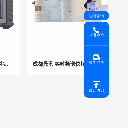
电话咨询
留言咨询
成都鼎讯 SZT-3000A 万兆以太网测试仪 数据线路测量
成都鼎讯 实时频谱仪模块 鼎讯信通 DXMP-B系列 80M带宽
回到顶部