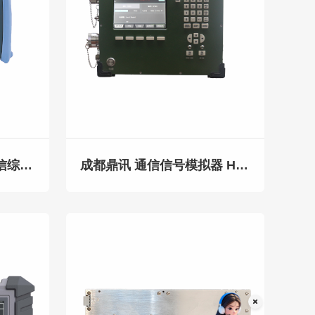
成都鼎讯 DM-40A 光通信综合测试仪 40公里光缆普查仪OTDR一体机
成都鼎讯 通信信号模拟器 HW系列 20W