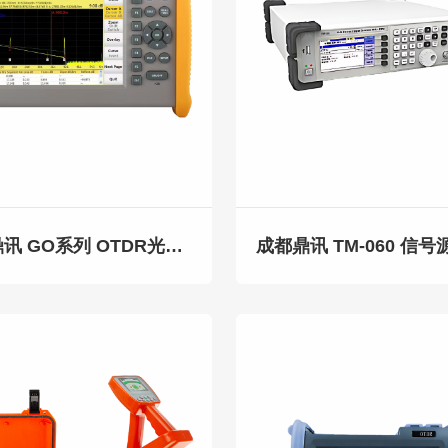
成都鼎讯 GO系列 OTDR光时域反射仪 100公里测量 骨干城域光网络施工运维