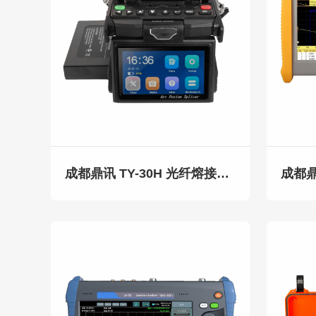
成都鼎讯 TY-30H 光纤熔接机四马达 高性能触摸+按键操作 FTTH优选