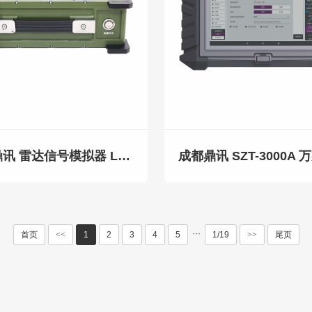
成都鼎讯 雷达信号模拟器 LDMN-JM系列
···
首页
<<
1
2
3
4
5
1/19
>>
尾页