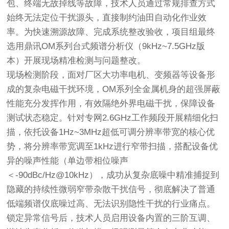
包、终端无故掉线等故障，技术人员通过常规排查方式
始终无法定位干扰源头，直接制约油田自动化作业效
率。为快速溯源故障、完成系统整改验收，项目组最终
选用
鼎讯OM系列台式频谱分析仪（9kHz~7.5GHz版
本）
开展现场精准检测与问题整改。
现场检测阶段，面对厂区大功率电机、变频器等设备形
成的复杂电磁干扰环境，OM系列全金属机身的超强屏蔽
性能充分发挥作用，有效隔绝外界电磁干扰，保障设备
测试状态稳定。针对专网2.6GHz工作频段开展精细化扫
描，依托设备
1Hz~3MHz超低可调分辨率带宽
的核心优
势，将分辨率带宽调至1kHz进行窄带扫描，搭配设备优
异的噪声性能（单边带相位噪声
＜-90dBc/Hz@10kHz），成功从复杂底噪中精准捕捉到
隐藏的持续性微弱窄带杂散干扰信号，彻底解决了普通
低端频谱仪底噪过高、无法识别隐性干扰的行业痛点。
锁定异常信号后，技术人员启用设备内置的三阶互调、