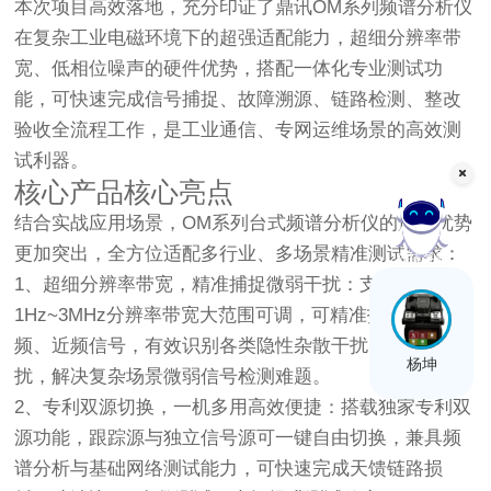
本次项目高效落地，充分印证了鼎讯OM系列频谱分析仪
在复杂工业电磁环境下的超强适配能力，超细分辨率带
宽、低相位噪声的硬件优势，搭配一体化专业测试功
能，可快速完成信号捕捉、故障溯源、链路检测、整改
验收全流程工作，是工业通信、专网运维场景的高效测
试利器。
核心产品核心亮点
结合实战应用场景，OM系列台式频谱分析仪的产品优势
更加突出，全方位适配多行业、多场景精准测试需求：
在线客服
1、超细分辨率带宽，精准捕捉微弱干扰
：支持
1Hz~3MHz分辨率带宽大范围可调，可精准拆分邻近同
频、近频信号，有效识别各类隐性杂散干扰、邻道干
杨坤
扰，解决复杂场景微弱信号检测难题。
2、专利双源切换，一机多用高效便捷
：搭载独家专利双
源功能，跟踪源与独立信号源可一键自由切换，兼具频
谱分析与基础网络测试能力，可快速完成天馈链路损