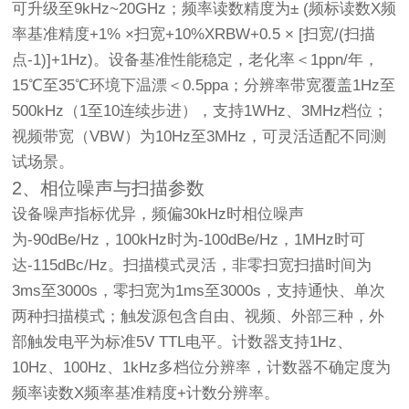
可升级至9kHz~20GHz；频率读数精度为± (频标读数X频
率基准精度+1% ×扫宽+10%XRBW+0.5 × [扫宽/(扫描
点-1)]+1Hz)。设备基准性能稳定，老化率＜1ppn/年，
15℃至35℃环境下温漂＜0.5ppa；分辨率带宽覆盖1Hz至
500kHz（1至10连续步进），支持1WHz、3MHz档位；
视频带宽（VBW）为10Hz至3MHz，可灵活适配不同测
试场景。
2、相位噪声与扫描参数
设备噪声指标优异，频偏30kHz时相位噪声
为-90dBe/Hz，100kHz时为-100dBe/Hz，1MHz时可
达-115dBc/Hz。扫描模式灵活，非零扫宽扫描时间为
3ms至3000s，零扫宽为1ms至3000s，支持通快、单次
两种扫描模式；触发源包含自由、视频、外部三种，外
部触发电平为标准5V TTL电平。计数器支持1Hz、
10Hz、100Hz、1kHz多档位分辨率，计数器不确定度为
频率读数X频率基准精度+计数分辨率。