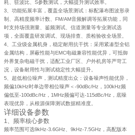
耗、驻波比、S参数测试，大幅提升测试效率。
3、功能拓展丰富，覆盖全场景测试
：标配瀑布图波形录
制、高精度频率计数、FM/AM音频解调等拓展功能，同
时支持场强测量、鉴频测试、信道测量等专业测试选
项，全面覆盖研发调试、现场排查、质检验收全场景。
4、工业级金属机身，稳定耐用抗干扰
：采用紧凑型全铝
金属结构，屏蔽性能与EMC电磁兼容性能优异，可抵御
外界复杂电磁干扰，适配工业厂区、户外机房等严苛工
况，设备耐用性与测试稳定性大幅提升。
5、超低相位噪声，测试精度出众
：设备噪声性能优异，
频偏10kHz时单边带相位噪声＜-90dBc/Hz，100kHz频
偏低至-100dBc/Hz，1MHz频偏可达-115dBc/Hz，底噪
表现优异，从根源保障测试数据精准度。
详细设备参数
1、频率核心参数
频率范围可选9kHz-3.6GHz、9kHz-7.5GHz，高配版本