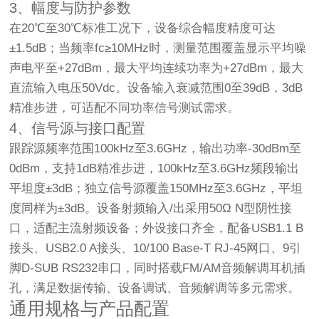
3、幅度与防护参数
在20℃至30℃标准工况下，设备综合幅度精度可达
±1.5dB；当频率fc≥10MHz时，测量范围覆盖显示平均噪
声电平至+27dBm，最大平均连续功率为+27dBm，最大
直流输入电压50Vdc。设备输入衰减范围0至39dB，3dB
精准步进，可适配不同功率信号测试需求。
4、信号源与接口配置
跟踪源频率范围100kHz至3.6GHz，输出功率-30dBm至
0dBm，支持1dB精准步进，100kHz至3.6GHz频段输出
平坦度±3dB；独立信号源覆盖150MHz至3.6GHz，平坦
度同样为±3dB。设备射频输入/出采用50Ω N型阴性接
口，适配主流射频设备；外设接口齐全，配备USB1.1 B
接头、USB2.0 A接头、10/100 Base-T RJ-45网口、9引
脚D-SUB RS232串口，同时搭载FM/AM音频解调耳机插
孔，满足数据传输、设备调试、音频解调等多元需求。
通用规格与产品配置