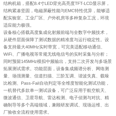
结构机箱，搭配8.4寸LED背光高亮度TFT-LCD显示屏，
结构紧凑坚固，电磁屏蔽性能与EMC特性优异，能够适
配实验室、工业厂区、户外机房等多种复杂工况，环境
适应能力极强。
设备核心搭载高度集成化射频前端与全数字中频技术，
从硬件层面保障了测试数据的精准度与运行稳定性。设
备支持最大40MHz实时带宽，可完美适配移动通信、
WiFi、广播电视等常规无线电信号的实时采集与分析；
同时预留145MHz模拟中频输出，支持二次开发与多场景
拓展测试需求。功能层面，设备集成频谱分析、网络测
量、场强测量、信道扫描、三阶互调、谐波失真、载噪
比检测、Pass-Fail自动判定等全维度智能化测试功能，
一机替代多款单一测试设备，可广泛应用于航空航天、
微波通信、卫星导航、雷达检测、电子侦测与对抗、精
确制导等多个高端领域，兼顾研发调试、现场运维、出
厂验收全流程使用需求。