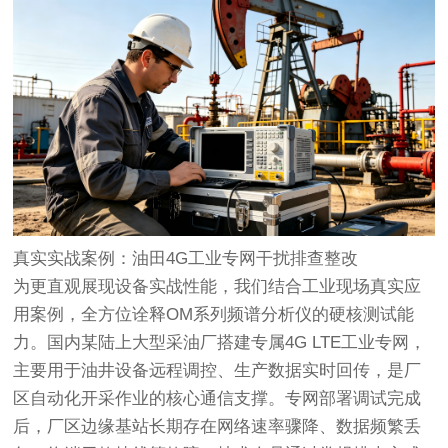
真实实战案例：油田4G工业专网干扰排查整改
为更直观展现设备实战性能，我们结合工业现场真实应
用案例，全方位诠释OM系列频谱分析仪的硬核测试能
力。国内某陆上大型采油厂搭建专属4G LTE工业专网，
主要用于油井设备远程调控、生产数据实时回传，是厂
区自动化开采作业的核心通信支撑。专网部署调试完成
后，厂区边缘基站长期存在网络速率骤降、数据频繁丢