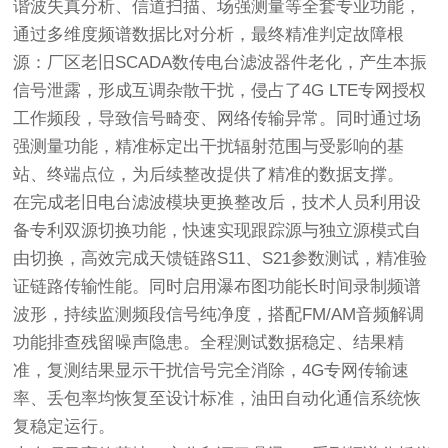
谐波失真分析、信道扫描、场强测量等全套专业功能，
通过多维度频谱数据比对分析，最终精准判定故障根
源：厂区老旧SCADA数传电台滤波器件老化，产生本振
信号泄露，形成互调杂散干扰，侵占了4G LTE专网授权
工作频段，导致信号畸变、网络传输异常。同时通过场
强测量功能，精准标定出干扰辐射范围与受影响的基
站、终端点位，为后续整改提供了精准的数据支撑。
在完成老旧电台滤波模块更换整改后，技术人员利用设
备
专利双源切换功能
，快速实现跟踪源与独立源模式自
由切换，高效完成天馈链路S11、S21参数测试，精准验
证链路传输性能。同时启用瀑布图功能长时间录制频谱
波形，持续监测频段信号纯净度，搭配FM/AM音频解调
功能排查残留噪声隐患。全程测试数据稳定、结果精
准，复测结果显示干扰信号完全消除，4G专网传输速
率、丢包率均恢复至设计标准，油田自动化通信系统恢
复稳定运行。