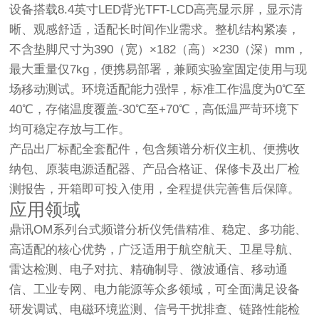
设备搭载8.4英寸LED背光TFT-LCD高亮显示屏，显示清
晰、观感舒适，适配长时间作业需求。整机结构紧凑，
不含垫脚尺寸为390（宽）×182（高）×230（深）mm，
最大重量仅7kg，便携易部署，兼顾实验室固定使用与现
场移动测试。环境适配能力强悍，标准工作温度为0℃至
40℃，存储温度覆盖-30℃至+70℃，高低温严苛环境下
均可稳定存放与工作。
产品出厂标配全套配件，包含频谱分析仪主机、便携收
纳包、原装电源适配器、产品合格证、保修卡及出厂检
测报告，开箱即可投入使用，全程提供完善售后保障。
应用领域
鼎讯OM系列台式频谱分析仪凭借精准、稳定、多功能、
高适配的核心优势，广泛适用于航空航天、卫星导航、
雷达检测、电子对抗、精确制导、微波通信、移动通
信、工业专网、电力能源等众多领域，可全面满足设备
研发调试、电磁环境监测、信号干扰排查、链路性能检