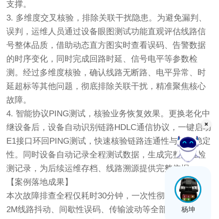
支撑。
3.
多维度交叉核验，排除关联干扰隐患
。为避免漏判、
误判，运维人员通过设备眼图测试功能直观评估线路信
号整体品质，借助动态直方图实时查看误码、告警数据
的时序变化，同时完成回路时延、信号电平等参数检
测。经过多维度核验，确认线路无断路、电平异常、时
延超标等其他问题，彻底排除关联干扰，精准聚焦核心
故障。
4.
智能协议PING测试，核验业务恢复效果
。更换老化中
继设备后，设备自动识别链路HDLC通信协议，一键启动
E1接口环回PING测试，快速核验链路连通性与传输稳定
性。同时设备自动记录全程测试数据，生成完整运维检
在线客服
测记录，为后续运维存档、线路溯源提供完整依据。
【案例落地成果】
本次故障排查全程仅耗时30分钟，一次性彻底解决基站
2M线路抖动、间歇性误码、传输波动等全部问题，基站
杨坤