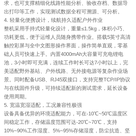
求，也可支撑精细化线路性能分析、验收存档、数据导
出打印等工作，实现测试数据全程可溯源、可分析。
4. 轻量化便携设计，续航持久适配户外作业
整机采用手持式轻量化设计，重量≤1.5kg，体积小巧、
功耗更低，便于运维人员随身携带作业。搭载5英寸高清
触控彩屏与全中文图形操作界面，操作简单直观，零基
础人员可快速上手。内置4000mAh大容量可充电锂电
池，3小时即可充满，连续工作时长可达7小时以上，完
美适配野外基站、户外线路、无外接电源等复杂作业场
景。同时配备USB、RJ45双接口，支持完整TCP/IP协议
与在线固件升级，可持续适配新的测试需求，延长设备
使用周期。
5. 宽温宽湿适配，工况兼容性极强
设备具备优异的环境适配能力，可在-10℃~50℃温度区
间稳定工作，存储温度范围可达-20℃~70℃，支持
10%~90%工作湿度、5%~95%存储湿度，防尘抗造、坚