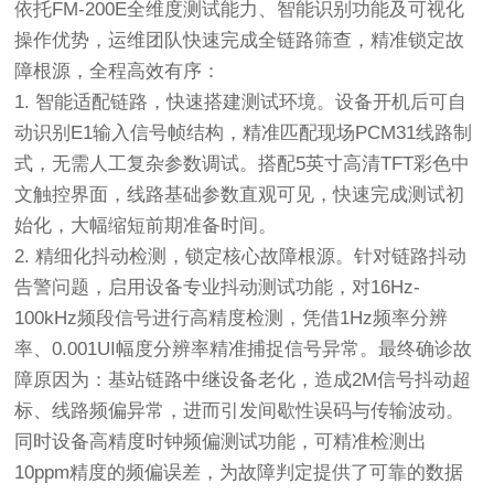
依托FM-200E全维度测试能力、智能识别功能及可视化
操作优势，运维团队快速完成全链路筛查，精准锁定故
障根源，全程高效有序：
1.
智能适配链路，快速搭建测试环境
。设备开机后可自
动识别E1输入信号帧结构，精准匹配现场PCM31线路制
式，无需人工复杂参数调试。搭配5英寸高清TFT彩色中
文触控界面，线路基础参数直观可见，快速完成测试初
始化，大幅缩短前期准备时间。
2.
精细化抖动检测，锁定核心故障根源
。针对链路抖动
告警问题，启用设备专业抖动测试功能，对16Hz-
100kHz频段信号进行高精度检测，凭借1Hz频率分辨
率、0.001UI幅度分辨率精准捕捉信号异常。最终确诊故
障原因为：基站链路中继设备老化，造成2M信号抖动超
标、线路频偏异常，进而引发间歇性误码与传输波动。
同时设备高精度时钟频偏测试功能，可精准检测出
10ppm精度的频偏误差，为故障判定提供了可靠的数据