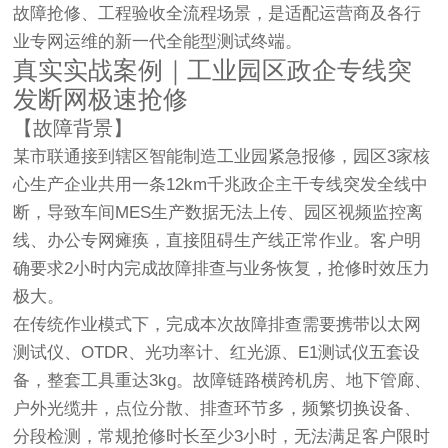
故障抢修、工程验收全流程场景，是适配运营商及各行
业专网运维的新一代全能型测试终端。
真实实战案例｜工业园区政企专线突
发断网极速抢修
【故障背景】
某市联通接到辖区智能制造工业园紧急报修，园区3家核
心生产企业共用一条12km千兆政企主干专线突发全线中
断，导致车间MES生产数据无法上传、园区视频监控离
线、办公专网瘫痪，直接阻碍生产线正常作业。客户明
确要求
2小时内完成故障排查与业务恢复
，抢修时效压力
极大。
在传统作业模式下，完成本次故障排查需要携带以太网
测试仪、OTDR、光功率计、红光源、E1测试仪五套设
备，整套工具重达3kg。故障链路横跨机房、地下管廊、
户外光缆井，点位分散、排查环节多，频繁切换设备、
分段检测，常规抢修时长至少3小时，无法满足客户限时