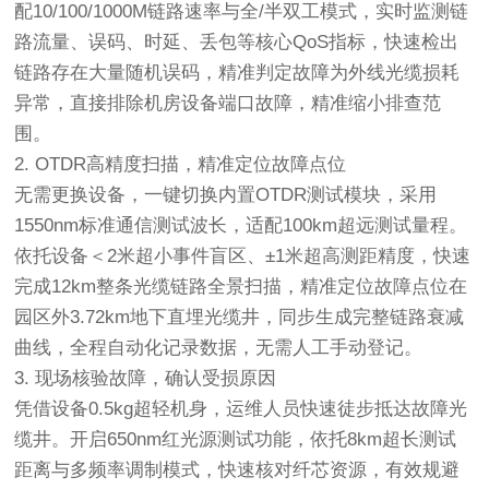
配10/100/1000M链路速率与全/半双工模式，实时监测链
路流量、误码、时延、丢包等核心QoS指标，快速检出
链路存在大量随机误码，精准判定故障为外线光缆损耗
异常，直接排除机房设备端口故障，精准缩小排查范
围。
2. OTDR高精度扫描，精准定位故障点位
无需更换设备，一键切换内置OTDR测试模块，采用
1550nm标准通信测试波长，适配100km超远测试量程。
依托设备＜2米超小事件盲区、±1米超高测距精度，快速
完成12km整条光缆链路全景扫描，精准定位故障点位在
园区外3.72km地下直埋光缆井，同步生成完整链路衰减
曲线，全程自动化记录数据，无需人工手动登记。
3. 现场核验故障，确认受损原因
凭借设备0.5kg超轻机身，运维人员快速徒步抵达故障光
缆井。开启650nm红光源测试功能，依托8km超长测试
距离与多频率调制模式，快速核对纤芯资源，有效规避