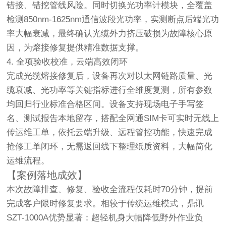
错接、错挖管线风险。同时切换光功率计模块，全覆盖
检测850nm-1625nm通信波段光功率，实测断点后端光功
率大幅衰减，最终确认光缆外力挤压破损为故障核心原
因，为熔接修复提供精准数据支撑。
4. 全项验收校准，云端高效闭环
完成光缆熔接修复后，设备再次对以太网链路质量、光
缆衰减、光功率等关键指标进行全维度复测，所有参数
均回归行业标准合格区间。设备支持现场电子手写签
名、测试报告本地留存，搭配全网通SIM卡可实时无线上
传运维工单，依托云端升级、远程管控功能，快速完成
抢修工单闭环，无需返回线下整理纸质资料，大幅简化
运维流程。
【案例落地成效】
本次故障排查、修复、验收全流程仅耗时70分钟，提前
完成客户限时修复要求。相较于传统运维模式，鼎讯
SZT-1000A优势显著：超轻机身大幅降低野外作业负