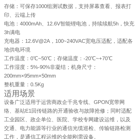
存储：可保存1000组测试数据，支持屏幕查看、报表打
印、云端上传
电池：4000mAh、12.6V智能锂电池，持续续航5h，快充
3h满电
充电器：12.6V@2A，100~240VAC宽电压适配，适配各
地供电环境
工作温度：0℃~50℃；存储温度：-20℃~+70℃
工作湿度：5%-90%非凝结；机身尺寸：
200mm×95mm×50mm
整机重量：0.5Kg
适用场景
设备广泛适用于运营商政企千兆专线、GPON宽带网
络、基站E1回传链路的开通验收与故障抢修；同时适配
工业园区、政企单位、医院、学校专网建设运维，以及
交通、电力能源等行业的通信光缆巡检、传输链路检测
工作，是通信工程运维的全能刚需设备。