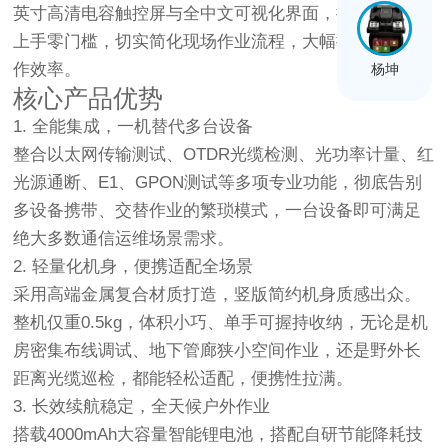
英寸高清电容触控屏与全中文可视化界面，操作简单、
上手零门槛，切实简化现场作业流程，大幅提升运维工
作效率。
杨坤
核心产品优势
1. 全能集成，一机替代多台设备
整合以太网传输测试、OTDR光缆检测、光功率计量、红
光源通断、E1、GPON测试等多项专业功能，彻底告别
多设备携带、交替作业的繁琐模式，一台设备即可满足
绝大多数通信运维场景需求。
2. 轻量化机身，便携适配全场景
采用高端金属复合材质打造，竖版简约机身质感出众。
整机仅重0.5kg，体积小巧、单手可握持收纳，无论是机
房密集布线调试、地下管廊狭小空间作业，还是野外长
距离光缆巡检，都能轻松适配，便携性拉满。
3. 长效续航稳定，全天候户外作业
搭载4000mAh大容量智能锂电池，搭配自研节能降耗技